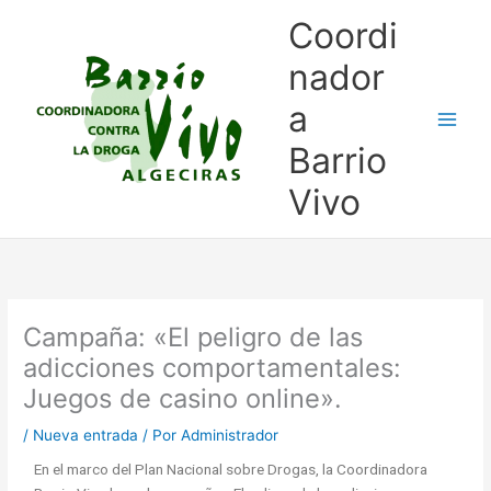
Ir
Coordi
al
contenido
nador
a
Barrio
Vivo
Campaña: «El peligro de las
adicciones comportamentales:
Juegos de casino online».
/
Nueva entrada
/ Por
Administrador
En el marco del Plan Nacional sobre Drogas, la Coordinadora