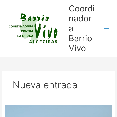
Ir
Coordi
al
contenido
nador
a
Barrio
Vivo
Nueva entrada
Ruta
Nocturna