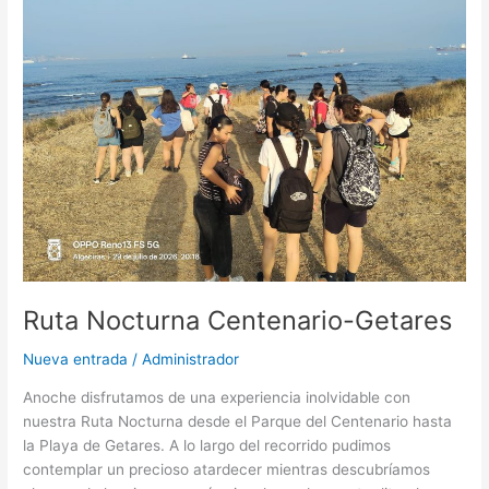
Centenario-
Getares
Ruta Nocturna Centenario-Getares
Nueva entrada
/
Administrador
Anoche disfrutamos de una experiencia inolvidable con
nuestra Ruta Nocturna desde el Parque del Centenario hasta
la Playa de Getares. A lo largo del recorrido pudimos
contemplar un precioso atardecer mientras descubríamos