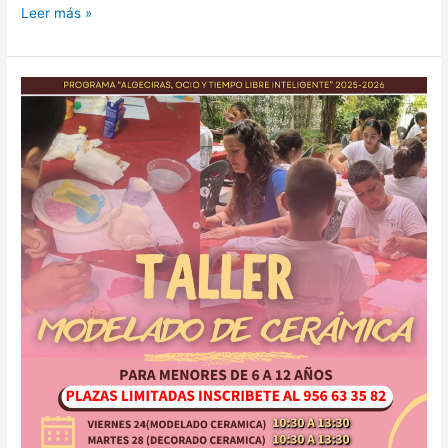
Leer más »
Taller
de
Modelado
de
Cerámica