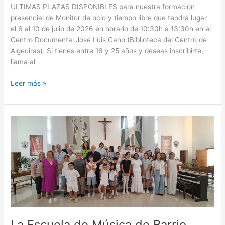
ULTIMAS PLAZAS DISPONIBLES para nuestra formación
presencial de Monitor de ocio y tiempo libre que tendrá lugar
el 6 al 10 de julio de 2026 en horario de 10:30h a 13:30h en el
Centro Documental José Luis Cano (Biblioteca del Centro de
Algeciras). Si tienes entre 16 y 25 años y deseas inscribirte,
llama al
Leer más »
La
Escuela
de
Música
de
Barrio
Vivo
celebra
su
concierto
La Escuela de Música de Barrio