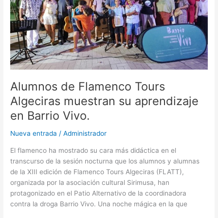
Tours
Algeciras
muestran
su
aprendizaje
en
Barrio
Vivo.
Alumnos de Flamenco Tours
Algeciras muestran su aprendizaje
en Barrio Vivo.
Nueva entrada
/
Administrador
El flamenco ha mostrado su cara más didáctica en el
transcurso de la sesión nocturna que los alumnos y alumnas
de la XIII edición de Flamenco Tours Algeciras (FLATT),
organizada por la asociación cultural Sirimusa, han
protagonizado en el Patio Alternativo de la coordinadora
contra la droga Barrio Vivo. Una noche mágica en la que