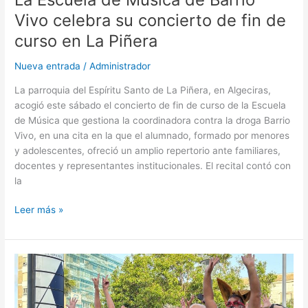
de
Vivo celebra su concierto de fin de
fin
curso en La Piñera
de
curso
Nueva entrada
/
Administrador
en
La
La parroquia del Espíritu Santo de La Piñera, en Algeciras,
Piñera
acogió este sábado el concierto de fin de curso de la Escuela
de Música que gestiona la coordinadora contra la droga Barrio
Vivo, en una cita en la que el alumnado, formado por menores
y adolescentes, ofreció un amplio repertorio ante familiares,
docentes y representantes institucionales. El recital contó con
la
Leer más »
La
Fiesta
Colofón
fue